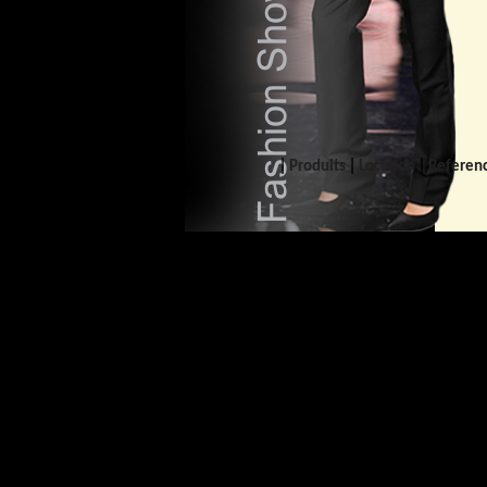
|
|
|
Produits
Location
Referen