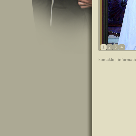
1
2
3
4
kontakte
|
informat