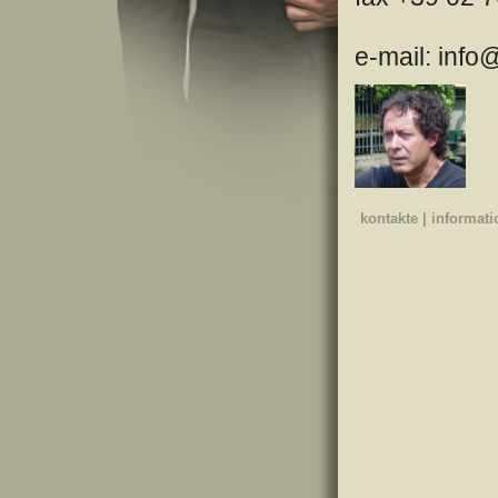
e-mail: inf
kontakte
|
informat
Giuseppe L
manager