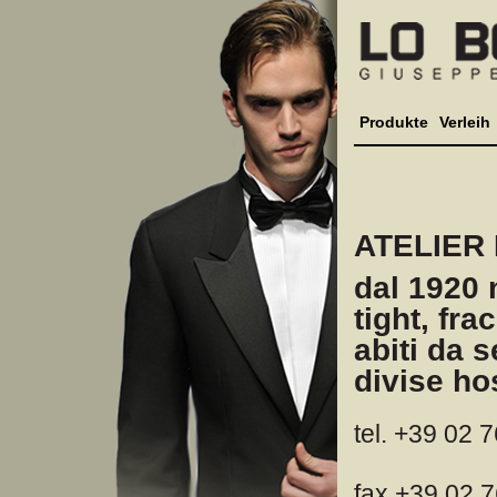
Produkte
Verleih
ATELIER
dal 1920 
tight, fra
abiti da 
divise ho
tel. +39 02 
fax +39 02 