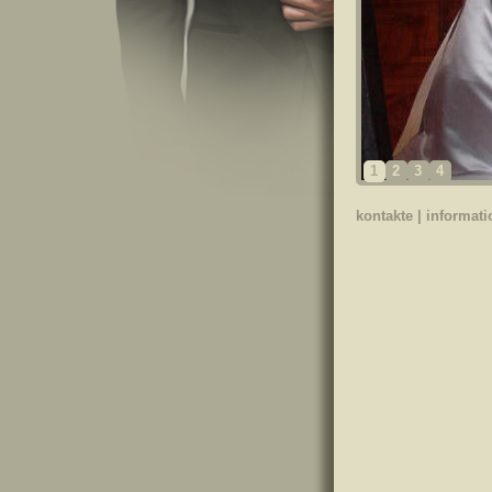
1
2
3
4
kontakte
|
informat