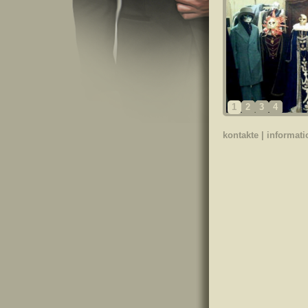
1
2
3
4
kontakte
|
informat