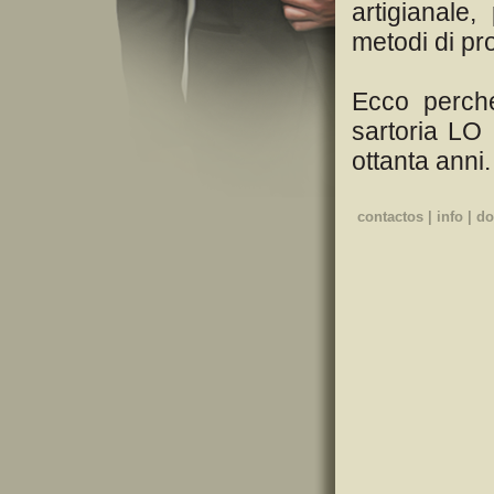
artigianale
metodi di pr
Ecco perché
sartoria LO 
ottanta anni.
Il ns. Atelie
contactos
|
info
|
do
frac, costum
abiti sa ser
divise hoste
La sartoria
Tailor's Cut,
mascotte per