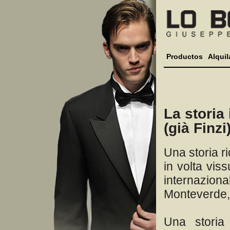
Productos
Alquil
La stori
(già Finzi
Una storia r
in volta vis
internazio
Monteverde, 
Una storia