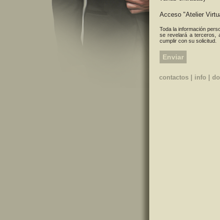
Acceso "Atelier Virtu
Toda la información perso
se revelará a terceros, 
cumplir con su solicitud.
contactos
|
info
|
do