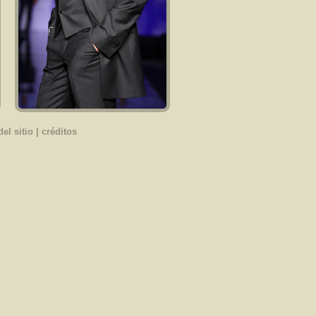
el sitio
|
créditos
Abiti da sposa